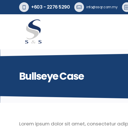
+603 - 2276 5290
info@ssqr.com.my
Bullseye Case
Lorem ipsum dolor sit amet, consectetur adipis