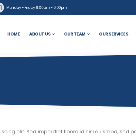
Monday - Friday 9:00am - 6:00pm
HOME
ABOUT US
OUR TEAM
OUR SERVICES
cing elit. Sed imperdiet libero id nisi euismod, sed p